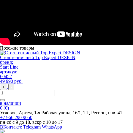
Похожие товары
Стол теннисный Top Expert DESIGN
бренд:
Start Line
артикул:
60452
49 990
руб
.
+
-
в наличии
0
(0)
Угловое, Артем, ​1-я Рабочая улица, 16/1, ТЦ Регион, пав. 41
+7 966 290 9050
пн-сб с 9 до 18, вскр с 10 до 17
ВКонтакте
Telegram
WhatsApp