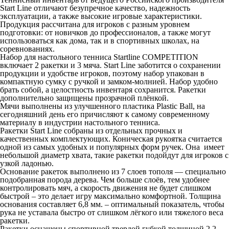
Start Line отличают безупречное качество, надежность
эксплуатации, а также высокие игровые характеристики.
Продукция рассчитана для игроков с разным уровнем
подготовки: от новичков до профессионалов, а также могут
использоваться как дома, так и в спортивных школах, на
соревнованиях.
Набор для настольного тенниса Startline COMPETITION
включает 2 ракетки и 3 мяча. Start Line заботится о сохранении
продукции и удобстве игроков, поэтому набор упакован в
компактную сумку с ручкой и замком-молнией. Набор удобно
брать собой, а целостность инвентаря сохранится. Ракетки
дополнительно защищены прозрачной плёнкой.
Мячи выполнены из улучшенного пластика Plastic Ball, на
сегодняшний день его причисляют к самому современному
материалу в индустрии настольного тенниса.
Ракетки Start Line собраны из отдельных прочных и
качественных комплектующих. Коническая рукоятка считается
одной из самых удобных и популярных форм ручек. Она имеет
небольшой диаметр хвата, такие ракетки подойдут для игроков с
узкой ладонью.
Основание ракеток выполнено из 7 слоев тополя — специально
подобранная порода дерева. Чем больше слоёв, тем удобнее
контролировать мяч, а скорость движения не будет слишком
быстрой – это делает игру максимально комфортной. Толщина
основания составляет 6,8 мм. – оптимальный показатель, чтобы
рука не уставала быстро от слишком лёгкого или тяжелого веса
ракетки.
Ракетки оснащены спортивной твердой губкой толщиной 2,2