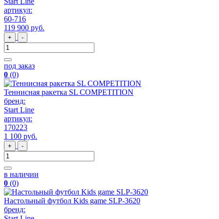
Start Line
артикул:
60-716
119 900
руб
.
+
-
под заказ
0
(0)
Теннисная ракетка SL COMPETITION
бренд:
Start Line
артикул:
170223
1 100
руб
.
+
-
в наличии
0
(0)
Настольный футбол Kids game SLP-3620
бренд:
Start Line