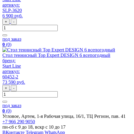
артикул:
SLP-3620
6 900
руб
.
+
-
под заказ
0
(0)
Стол теннисный Top Expert DESIGN 6 всепогодный
бренд:
Start Line
артикул:
60452-2
73 590
руб
.
+
-
под заказ
0
(0)
Угловое, Артем, ​1-я Рабочая улица, 16/1, ТЦ Регион, пав. 41
+7 966 290 9050
пн-сб с 9 до 18, вскр с 10 до 17
ВКонтакте
Telegram
WhatsApp