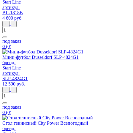
Start Line
артикул:
BL-1818B
4 600
руб
.
+
-
под заказ
0
(0)
Мини-футбол Dusseldorf SLP-4824G1
бренд:
Start Line
артикул:
SLP-4824G1
12 590
руб
.
+
-
под заказ
0
(0)
Стол теннисный City Power Всепогодный
бренд: