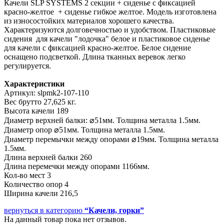
Качели SLP SYSTEMS 2 секции + сиденье с фиксацией
красно-желтое + сиденье гибкое желтое. Модель изготовлена
из износостойких материалов хорошего качества.
Характеризуются долговечностью и удобством. Пластиковые
сидения для качели "лодочка" белое и пластиковое сиденье
для качели с фиксацией красно-желтое. Белое сидение
оснащено подсветкой. Длина тканных веревок легко
регулируется.
Характеристики
Артикул: slpmk2-107-110
Вес брутто 27,625 кг.
Высота качели 189
Диаметр верхней балки: ⌀51мм. Толщина металла 1.5мм.
Диаметр опор ⌀51мм. Толщина металла 1.5мм.
Диаметр перемычки между опорами ⌀19мм. Толщина металла
1.5мм.
Длина верхней балки 260
Длина перемечки между опорами 1166мм.
Кол-во мест 3
Количество опор 4
Ширина качели 216,5
вернуться в категорию
“Качели, горки”
На данный товар пока нет отзывов.