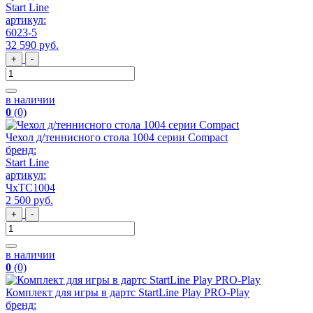
Start Line
артикул:
6023-5
32 590
руб
.
+
-
в наличии
0
(0)
Чехол д/теннисного стола 1004 серии Compact
бренд:
Start Line
артикул:
ЧхТС1004
2 500
руб
.
+
-
в наличии
0
(0)
Комплект для игры в дартс StartLine Play PRO-Play
бренд: