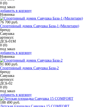
0
(0)
под заказ
добавить в корзину
Новинка
76 700 руб.
Спортивный домик Савушка База-1 (Милитари)
бренд:
Савушка
артикул:
ДСБ-01М
0
(0)
под заказ
добавить в корзину
Новинка
91 800 руб.
Спортивный домик Савушка База-2
бренд:
Савушка
артикул:
ДСБ-02
0
(0)
под заказ
добавить в корзину
188 490 руб.
Детская площадка Савушка 15 COMFORT