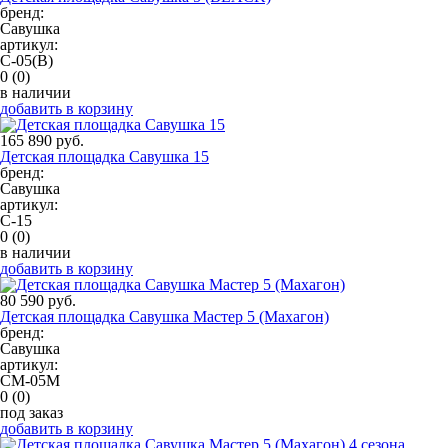
бренд:
Савушка
артикул:
С-05(В)
0
(0)
в наличии
добавить в корзину
165 890 руб.
Детская площадка Савушка 15
бренд:
Савушка
артикул:
С-15
0
(0)
в наличии
добавить в корзину
80 590 руб.
Детская площадка Савушка Мастер 5 (Махагон)
бренд:
Савушка
артикул:
СМ-05М
0
(0)
под заказ
добавить в корзину