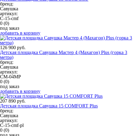
бренд:
Савушка
артикул:
С-15-cmf
0
(0)
под заказ
добавить в корзину
126 900 руб.
Детская площадка Савушка Мастер 4 (Махагон) Plus (горка 3
метра)
бренд:
Савушка
артикул:
СМ-04МР
0
(0)
под заказ
добавить в корзину
207 890 руб.
Детская площадка Савушка 15 COMFORT Plus
бренд:
Савушка
артикул:
С-15-cmf-pl
0
(0)
под заказ