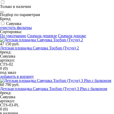
Только в наличии
Подбор по параметрам
Бренд
Савушка
очистить фильтры
Сортировка:
По умолчанию
Сначала дешевле
Сначала дороже
47 150 руб.
Детская площадка Савушка TooSun (Тусун) 2
бренд:
Савушка
артикул:
СTS-02
0
(0)
под заказ
добавить в корзину
60 790 руб.
Детская площадка Савушка TooSun (Тусун) 3 Plus c балконом
бренд:
Савушка
артикул:
СTS-03-PL
0
(0)
в наличии