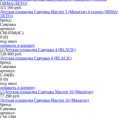
115 590 руб.
Детская площадка Савушка Мастер 5 (Махагон) 4 сезона (ЗИМА/
ЛЕТО)
бренд:
Савушка
артикул:
СМ-05М(4С)
0
(0)
под заказ
добавить в корзину
128 800 руб.
Детская площадка Савушка 4 (BLACK)
бренд:
Савушка
артикул:
С-04(В)
0
(0)
под заказ
добавить в корзину
77 290 руб.
Детская площадка Савушка Мастер 10 (Махагон)
бренд:
Савушка
артикул:
СМ-10М