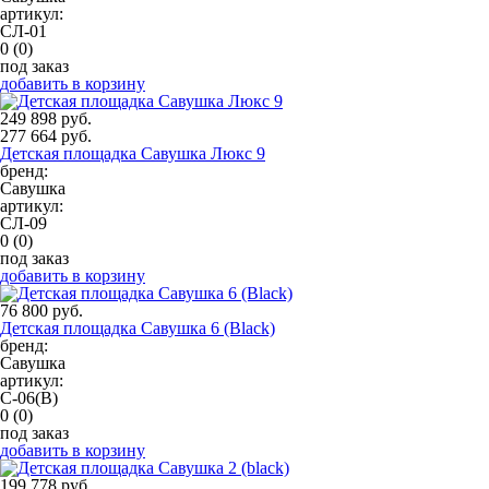
артикул:
СЛ-01
0
(0)
под заказ
добавить в корзину
249 898 руб.
277 664 руб.
Детская площадка Савушка Люкс 9
бренд:
Савушка
артикул:
СЛ-09
0
(0)
под заказ
добавить в корзину
76 800 руб.
Детская площадка Савушка 6 (Black)
бренд:
Савушка
артикул:
С-06(В)
0
(0)
под заказ
добавить в корзину
199 778 руб.