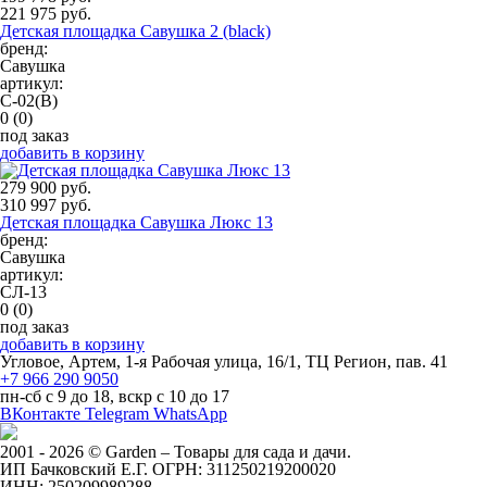
221 975 руб.
Детская площадка Савушка 2 (black)
бренд:
Савушка
артикул:
С-02(В)
0
(0)
под заказ
добавить в корзину
279 900 руб.
310 997 руб.
Детская площадка Савушка Люкс 13
бренд:
Савушка
артикул:
СЛ-13
0
(0)
под заказ
добавить в корзину
Угловое, Артем, ​1-я Рабочая улица, 16/1, ТЦ Регион, пав. 41
+7 966 290 9050
пн-сб с 9 до 18, вскр с 10 до 17
ВКонтакте
Telegram
WhatsApp
2001 - 2026 © Garden – Товары для сада и дачи.
ИП Бачковский Е.Г. ОГРН: 311250219200020
ИНН: 250209989288