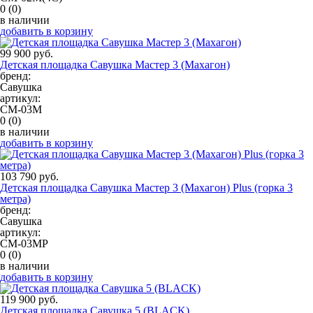
0
(0)
в наличии
добавить в корзину
99 900 руб.
Детская площадка Савушка Мастер 3 (Махагон)
бренд:
Савушка
артикул:
СМ-03М
0
(0)
в наличии
добавить в корзину
103 790 руб.
Детская площадка Савушка Мастер 3 (Махагон) Plus (горка 3
метра)
бренд:
Савушка
артикул:
СМ-03МР
0
(0)
в наличии
добавить в корзину
119 900 руб.
Детская площадка Савушка 5 (BLACK)