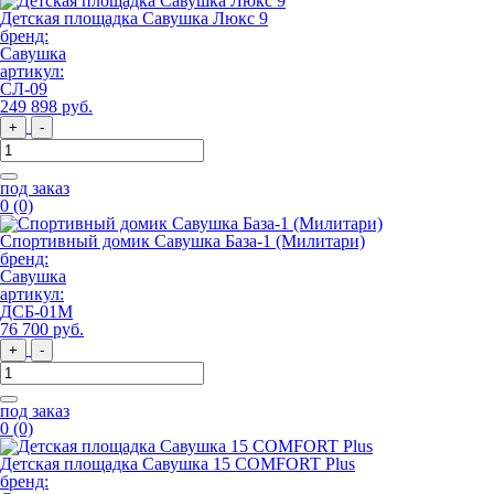
Детская площадка Савушка Люкс 9
бренд:
Савушка
артикул:
СЛ-09
249 898
руб
.
+
-
под заказ
0
(0)
Спортивный домик Савушка База-1 (Милитари)
бренд:
Савушка
артикул:
ДСБ-01М
76 700
руб
.
+
-
под заказ
0
(0)
Детская площадка Савушка 15 COMFORT Plus
бренд: