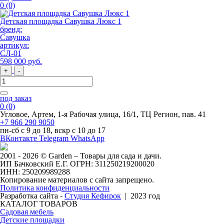
0
(0)
Детская площадка Савушка Люкс 1
бренд:
Савушка
артикул:
СЛ-01
598 000
руб
.
+
-
под заказ
0
(0)
Угловое, Артем, ​1-я Рабочая улица, 16/1, ТЦ Регион, пав. 41
+7 966 290 9050
пн-сб с 9 до 18, вскр с 10 до 17
ВКонтакте
Telegram
WhatsApp
2001 - 2026 © Garden – Товары для сада и дачи.
ИП Бачковский Е.Г. ОГРН: 311250219200020
ИНН: 250209989288
Копирование материалов с сайта запрещено.
Политика конфиденциальности
Разработка сайта -
Студия Кефирок
| 2023 год
КАТАЛОГ ТОВАРОВ
Садовая мебель
Детские площадки