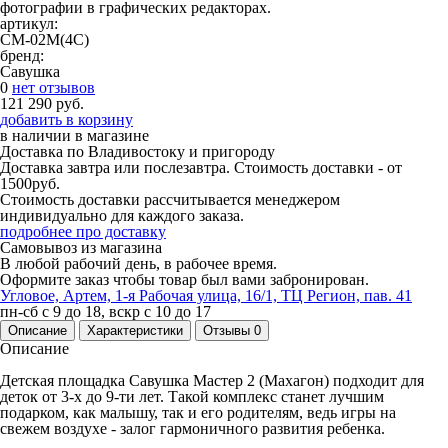
фотографии в графических редакторах.
артикул:
СМ-02М(4С)
бренд:
Савушка
0
нет отзывов
121 290 руб.
добавить в корзину
в наличии
в магазине
Доставка по Владивостоку и пригороду
Доставка завтра или послезавтра. Стоимость доставки - от
1500руб.
Стоимость доставки рассчитывается менеджером
индивидуально для каждого заказа.
подробнее про доставку
Самовывоз из магазина
В любой рабочий день, в рабочее время.
Оформите заказ чтобы товар был вами забронирован.
Угловое, Артем, ​1-я Рабочая улица, 16/1, ТЦ Регион, пав. 41
пн-сб с 9 до 18, вскр с 10 до 17
Описание
Характеристики
Отзывы
0
Описание
Детская площадка Савушка Мастер 2 (Махагон) подходит для
деток от 3-х до 9-ти лет. Такой комплекс станет лучшим
подарком, как малышу, так и его родителям, ведь игры на
свежем воздухе - залог гармоничного развития ребенка.