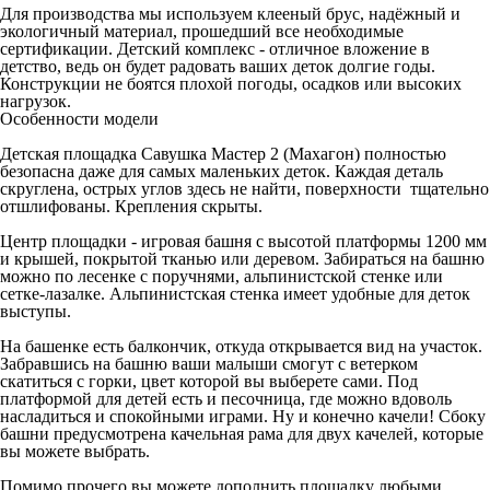
Для производства мы используем клееный брус, надёжный и
экологичный материал, прошедший все необходимые
сертификации. Детский комплекс - отличное вложение в
детство, ведь он будет радовать ваших деток долгие годы.
Конструкции не боятся плохой погоды, осадков или высоких
нагрузок.
Особенности модели
Детская площадка Савушка Мастер 2 (Махагон) полностью
безопасна даже для самых маленьких деток. Каждая деталь
скруглена, острых углов здесь не найти, поверхности тщательно
отшлифованы. Крепления скрыты.
Центр площадки - игровая башня с высотой платформы 1200 мм
и крышей, покрытой тканью или деревом. Забираться на башню
можно по лесенке с поручнями, альпинистской стенке или
сетке-лазалке. Альпинистская стенка имеет удобные для деток
выступы.
На башенке есть балкончик, откуда открывается вид на участок.
Забравшись на башню ваши малыши смогут с ветерком
скатиться с горки, цвет которой вы выберете сами. Под
платформой для детей есть и песочница, где можно вдоволь
насладиться и спокойными играми. Ну и конечно качели! Сбоку
башни предусмотрена качельная рама для двух качелей, которые
вы можете выбрать.
Помимо прочего вы можете дополнить площадку любыми