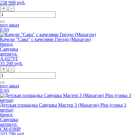
238 998
руб
.
+
-
под заказ
0
(0)
Качели "Сава" с качелями Гнездо (Махагон)
бренд:
Савушка
артикул:
A-027УГ
35 200
руб
.
+
-
под заказ
0
(0)
Детская площадка Савушка Мастер 3 (Махагон) Plus (горка 3
метра)
бренд:
Савушка
артикул:
СМ-03МР
103 790
руб
.