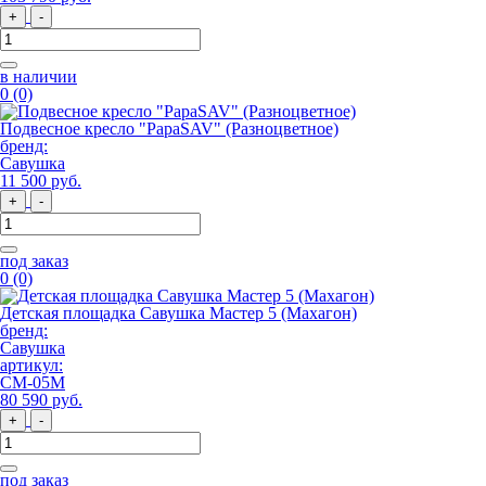
+
-
в наличии
0
(0)
Подвесное кресло "PapaSAV" (Разноцветное)
бренд:
Савушка
11 500
руб
.
+
-
под заказ
0
(0)
Детская площадка Савушка Мастер 5 (Махагон)
бренд:
Савушка
артикул:
СМ-05М
80 590
руб
.
+
-
под заказ