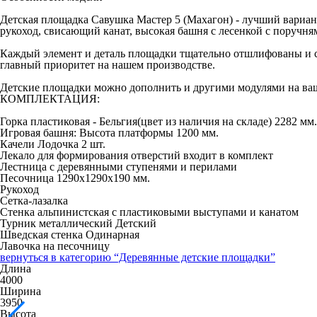
Детская площадка Савушка Мастер 5 (Махагон) - лучший вариант 
рукоход, свисающий канат, высокая башня с лесенкой с поручнями
Каждый элемент и деталь площадки тщательно отшлифованы и ск
главный приоритет на нашем производстве.
Детские площадки можно дополнить и другими модулями на ваш
КОМПЛЕКТАЦИЯ:
Горка пластиковая - Бельгия(цвет из наличия на складе) 2282 мм.
Игровая башня: Высота платформы 1200 мм.
Качели Лодочка 2 шт.
Лекало для формирования отверстий входит в комплект
Лестница с деревянными ступенями и перилами
Песочница 1290х1290х190 мм.
Рукоход
Сетка-лазалка
Стенка альпинистская с пластиковыми выступами и канатом
Турник металлический Детский
Шведская стенка Одинарная
Лавочка на песочницу
вернуться в категорию
“Деревянные детские площадки”
Длина
4000
Ширина
3950
Высота