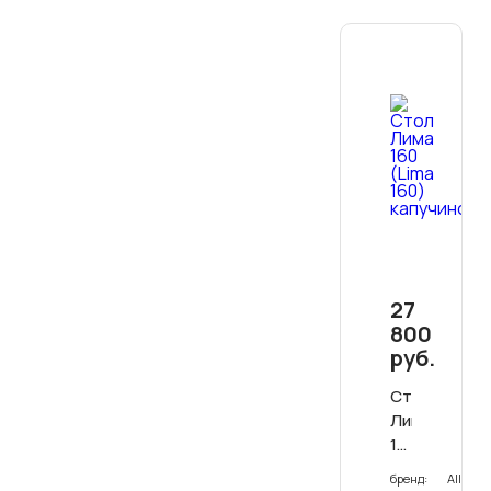
27
800
руб.
Стол
Лима
160
(Lima
бренд:
Allibert