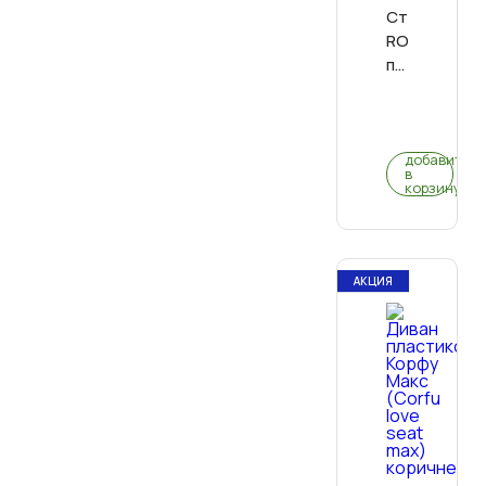
Стол
RODOS
прямоуголь
1605*945*7
0
(венге)
(0)
добавить
в
корзину
АКЦИЯ