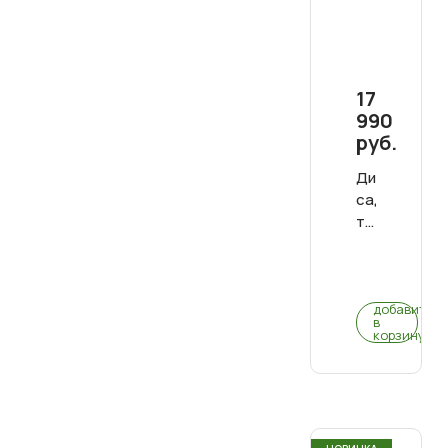
17
990
руб.
Диван
садовый
трехместны
YALTA
0
(0)
добавить
в
корзину