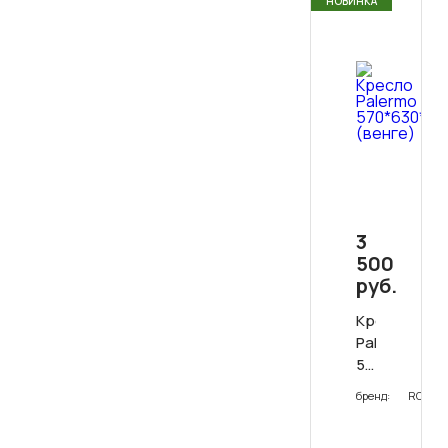
НОВИНКА
3
500
руб.
Кресло
Palermo
570*630*78
(венге)
бренд:
RODOS
0
(0)