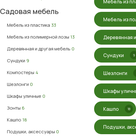
Мебель из пл
Садовая мебель
Мебель из по
Мебель из пластика
33
Мебель из полимерной лозы
13
Деревянная и
Деревянная и другая мебель
0
Сундуки
9
Сундуки
9
Компостеры
4
Шезлонги
Шезлонги
0
Шкафы уличн
Шкафы уличные
0
Зонты
6
Кашпо
18
Кашпо
18
Подушки, акс
Подушки, аксессуары
0