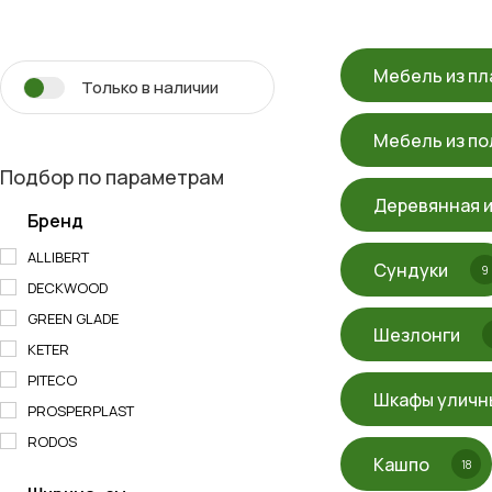
Мебель из пл
Только в наличии
Мебель из по
Подбор по параметрам
Деревянная и
Бренд
ALLIBERT
Сундуки
9
DECKWOOD
GREEN GLADE
Шезлонги
KETER
PITECO
Шкафы уличн
PROSPERPLAST
RODOS
Кашпо
18