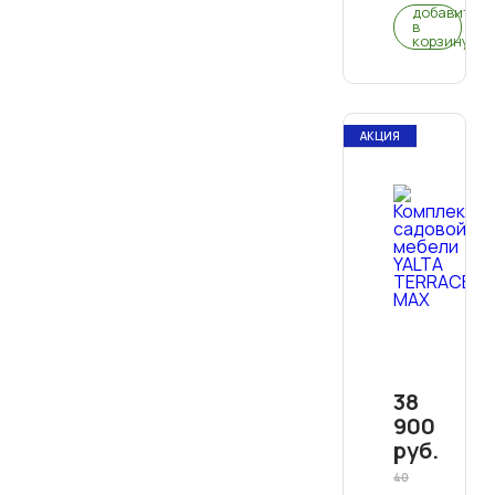
2
добавить
в
корзину
АКЦИЯ
38
900
руб.
40