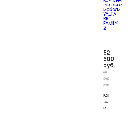
52
600
руб.
59
590
руб.
Комплект
садовой
мебели
YALTA
0
BIG
(0)
FAMILY