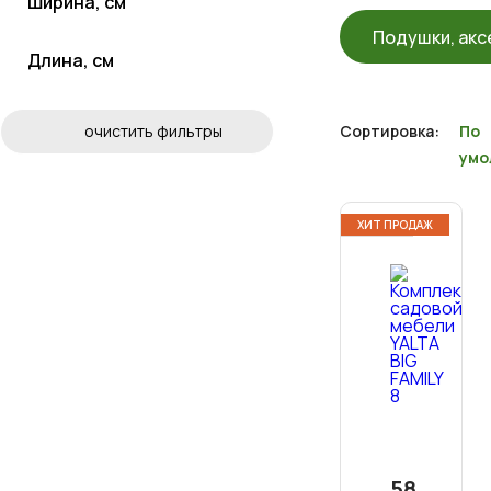
Ширина, см
Подушки, акс
Длина, см
очистить фильтры
Сортировка:
По
умо
АКЦИЯ
ХИТ ПРОДАЖ
58