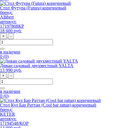
Стол Футура (Futura) коричневый
бренд:
Allibert
артикул:
17197868КР
18 600
руб
.
+
-
в наличии
0
(0)
Диван садовый двухместный YALTA
13 990
руб
.
+
-
в наличии
0
(0)
Стол Кул Бар Раттан (Cool bar rattan) коричневый
бренд:
KETER
артикул:
17194548/КОР
13 900
руб
.