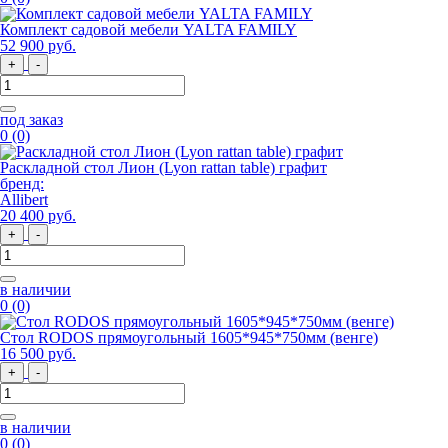
Комплект садовой мебели YALTA FAMILY
52 900
руб
.
+
-
под заказ
0
(0)
Раскладной стол Лион (Lyon rattan table) графит
бренд:
Allibert
20 400
руб
.
+
-
в наличии
0
(0)
Стол RODOS прямоугольный 1605*945*750мм (венге)
16 500
руб
.
+
-
в наличии
0
(0)