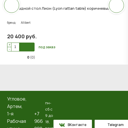
Раскладной стол Лион (Lyon rattan table) коричневый
бренд:
Allibert
20 400
руб
.
+
под заказ
-
0
(0)
Угловое,
пн-
Артем, ​
сб с
1-я
+7
9 до
Рабочая
966
18,
ВКонтакте
Telegram