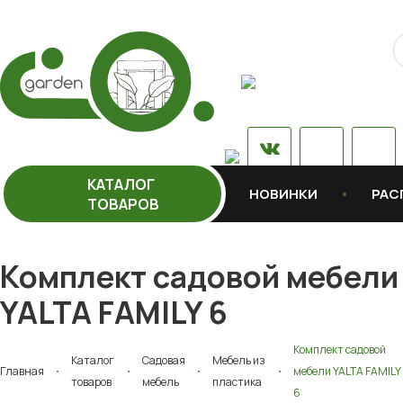
КАТАЛОГ
НОВИНКИ
РАС
ТОВАРОВ
Комплект садовой мебели
YALTA FAMILY 6
Комплект садовой
Каталог
Садовая
Мебель из
Главная
мебели YALTA FAMILY
товаров
мебель
пластика
6