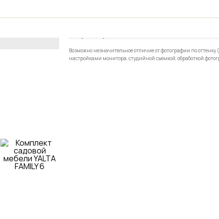
АКЦИЯ
ХИТ ПРОДАЖ
Возможно незначительное отличие от фотографии по оттенку (
настройками монитора, студийной съемкой, обработкой фотог