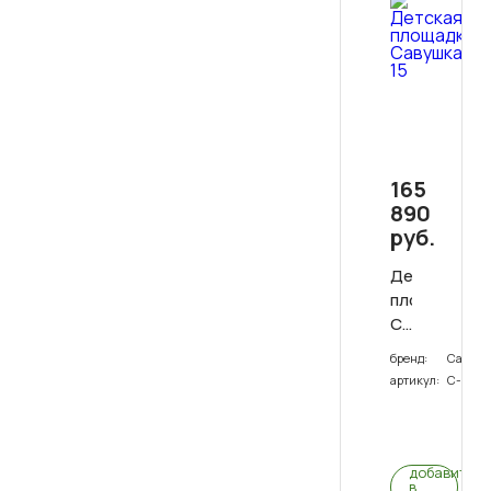
165
890
руб.
Детская
площадка
Савушка
15
бренд:
Савуш
артикул:
С-15
0
(0)
добавить
в