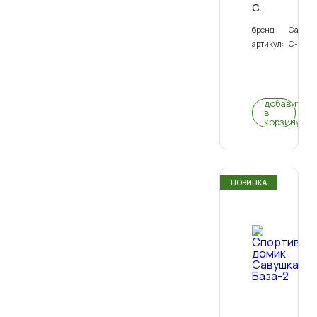
Савушка
4
бренд:
Савуш
(BLACK)
артикул:
С-04(В
0
(0)
добавить
в
корзину
НОВИНКА