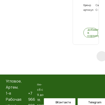
2
бренд:
Савуш
(black)
артикул:
С-02(В
0
(0)
добавить
в
корзину
Угловое,
пн-
Артем, ​
сб с
1-я
+7
9 до
Рабочая
966
18,
ВКонтакте
Telegram