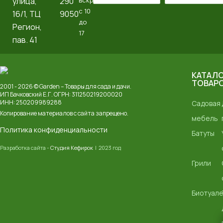
улица,
290
вскр
с 10
16/1, ТЦ
9050
до
Регион,
17
пав. 41
КАТАЛ
ТОВАР
2001 - 2026 © Garden – Товары для сада и дачи.
ИП Бачковский Е.Г. ОГРН: 311250219200020
ИНН: 250209989288
Садовая
Копирование материалов с сайта запрещено.
мебель
Политика конфиденциальности
Батуты
Разработка сайта -
Студия Кефирок
| 2023 год
Грили
Биотуал