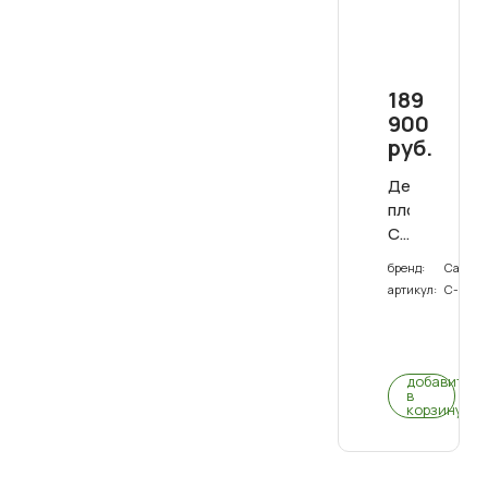
189
900
руб.
Детская
площадка
Савушка
Семейная
бренд:
Савуш
артикул:
С-19
0
(0)
добавить
в
корзину