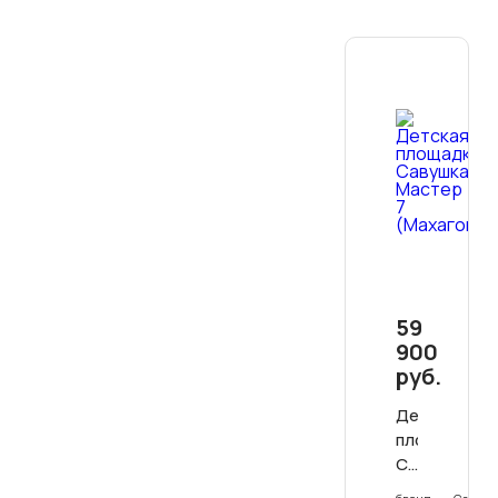
59
900
руб.
Детская
площадка
Савушка
Мастер