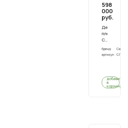
598
000
руб.
Детская
площадка
Савушка
Люкс
бренд:
Савуш
1
артикул:
СЛ-01
0
(0)
добавить
в
корзину