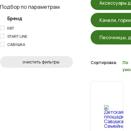
Аксессуары д
Подбор по параметрам
Бренд
Качели, горки
KBT
START LINE
Песочницы, 
САВУШКА
очистить фильтры
Сортировка:
По
умо