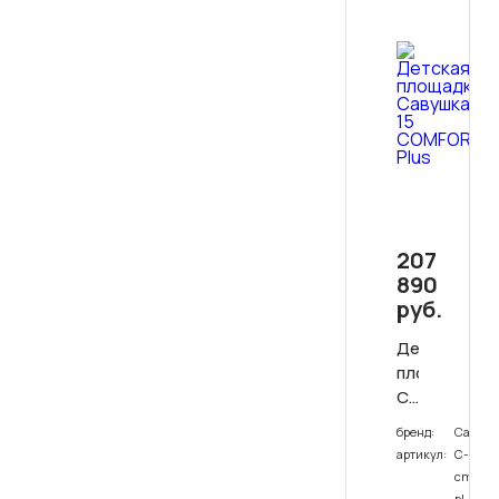
207
890
руб.
Детская
площадка
Савушка
15
бренд:
Савуш
COMFORT
артикул:
С-15-
Plus
cmf-
pl