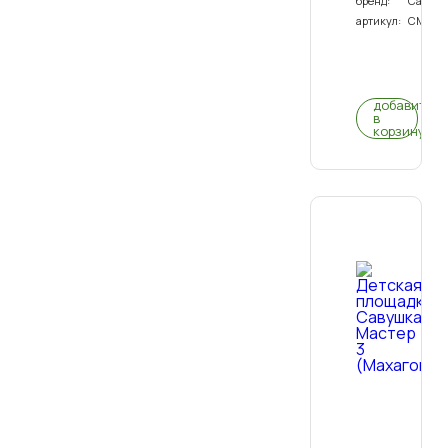
бренд:
Савуш
7
артикул:
СМ-07
(Махагон)
0
(0)
добавить
в
корзину