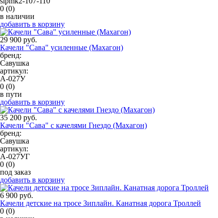
slpmk2-107-110
0
(0)
в наличии
добавить в корзину
29 900 руб.
Качели "Сава" усиленные (Махагон)
бренд:
Савушка
артикул:
A-027У
0
(0)
в пути
добавить в корзину
35 200 руб.
Качели "Сава" с качелями Гнездо (Махагон)
бренд:
Савушка
артикул:
A-027УГ
0
(0)
под заказ
добавить в корзину
6 900 руб.
Качели детские на тросе Зиплайн. Канатная дорога Троллей
0
(0)