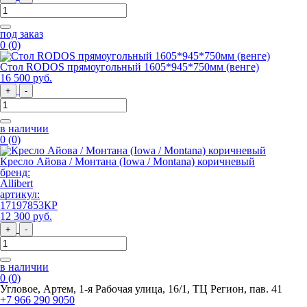
под заказ
0
(0)
Стол RODOS прямоугольный 1605*945*750мм (венге)
16 500
руб
.
+
-
в наличии
0
(0)
Кресло Айова / Монтана (Iowa / Montana) коричневый
бренд:
Allibert
артикул:
17197853КР
12 300
руб
.
+
-
в наличии
0
(0)
Угловое, Артем, ​1-я Рабочая улица, 16/1, ТЦ Регион, пав. 41
+7 966 290 9050