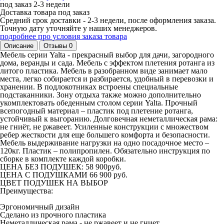
под заказ
2-3 недели
Доставка товара под заказ
Средний срок доставки - 2-3 недели, после оформления заказа.
Точную дату уточняйте у наших менеджеров.
подробнее про условия заказа товара
Описание
Отзывы
0
Мебель серии Yalta - прекрасный выбор для дачи, загородного
дома, веранды и сада. Мебель с эффектом плетения ротанга из
литого пластика. Мебель в разобранном виде занимает мало
места, легко собирается и разбирается, удобный в перевозки и
хранении. В подлокотниках встроены специальные
подстаканники. Зону отдыха также можно дополнительно
укомплектовать обеденным столом серии Yalta. Прочный
всепогодный материал – пластик под плетение ротанга,
устойчивый к выгоранию. Долговечная неметаллическая рама:
не гниёт, не ржавеет. Усиленные конструкции с множеством
ребер жесткости для еще большего комфорта и безопасности.
Мебель выдерживание нагрузки на одно посадочное место –
120кг. Пластик – полипропилен. Обязательно инструкция по
сборке в комплекте каждой коробки.
ЦЕНА БЕЗ ПОДУШЕК: 58 900руб.
ЦЕНА С ПОДУШКАМИ 66 900 руб.
ЦВЕТ ПОДУШЕК НА ВЫБОР
Преимущества:
Эргономичный дизайн
Сделано из прочного пластика
Неметаллическая рама - не ржавеет и не гниет