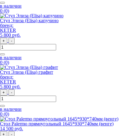
в наличии
0
(0)
Стул Элиза (Elisa) капучино
бренд:
KETER
5 800
руб
.
+
-
в наличии
0
(0)
Стул Элиза (Elisa) графит
бренд:
KETER
5 800
руб
.
+
-
в наличии
0
(0)
Стол Palermo прямоугольный 1645*930*740мм (венге)
14 500
руб
.
+
-