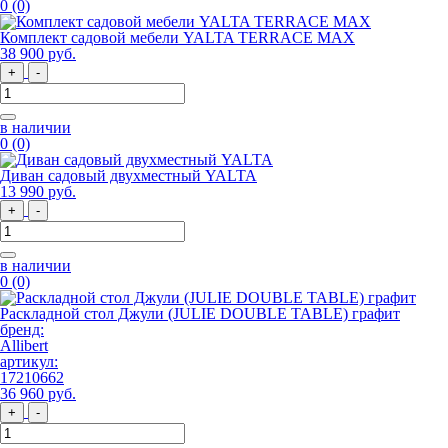
0
(0)
Комплект садовой мебели YALTA TERRACE MAX
38 900
руб
.
+
-
в наличии
0
(0)
Диван садовый двухместный YALTA
13 990
руб
.
+
-
в наличии
0
(0)
Раскладной стол Джули (JULIE DOUBLE TABLE) графит
бренд:
Allibert
артикул:
17210662
36 960
руб
.
+
-