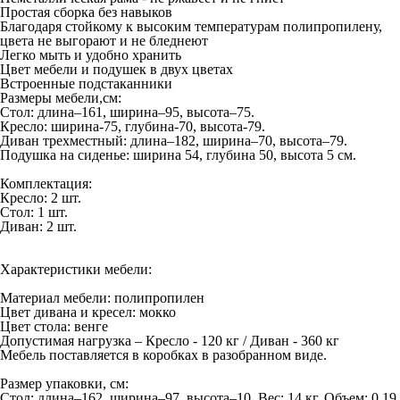
Простая сборка без навыков
Благодаря стойкому к высоким температурам полипропилену,
цвета не выгорают и не бледнеют
Легко мыть и удобно хранить
Цвет мебели и подушек в двух цветах
Встроенные подстаканники
Размеры мебели,см:
Стол: длина–161, ширина–95, высота–75.
Кресло: ширина-75, глубина-70, высота-79.
Диван трехместный: длина–182, ширина–70, высота–79.
Подушка на сиденье: ширина 54, глубина 50, высота 5 см.
Комплектация:
Кресло: 2 шт.
Стол: 1 шт.
Диван: 2 шт.
Характеристики мебели:
Материал мебели: полипропилен
Цвет дивана и кресел: мокко
Цвет стола: венге
Допустимая нагрузка – Кресло - 120 кг / Диван - 360 кг
Мебель поставляется в коробках в разобранном виде.
Размер упаковки, см:
Стол: длина–162, ширина–97, высота–10. Вес: 14 кг. Объем: 0.19