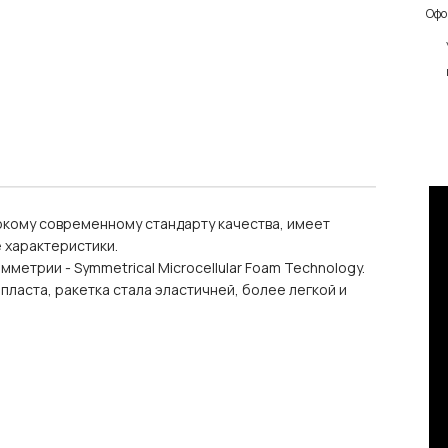
Офо
сокому современному стандарту качества, имеет
 характеристики.
метрии - Symmetrical Microcellular Foam Technology.
аста, ракетка стала эластичней, более легкой и