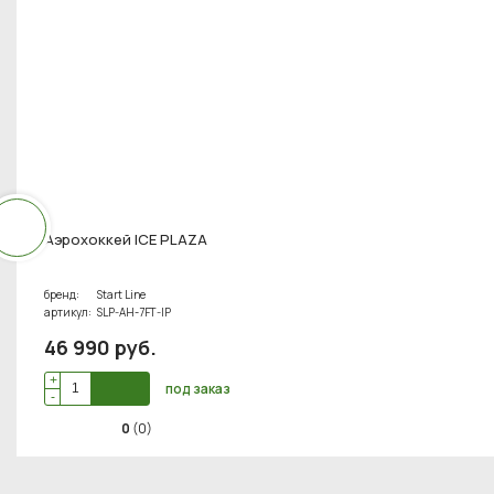
Аэрохоккей ICE PLAZA
бренд:
Start Line
артикул:
SLP-AH-7FT-IP
46 990
руб
.
+
под заказ
-
0
(0)