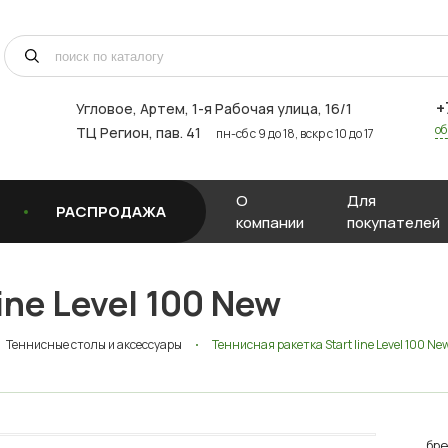
+
Угловое, Артем, ​1-я Рабочая улица, 16/1
об
ТЦ Регион, пав. 41
пн-сб с 9 до 18, вскр с 10 до 17
О
Для
РАСПРОДАЖА
компании
покупателей
ine Level 100 New
Теннисные столы и аксессуары
Теннисная ракетка Start line Level 100 Ne
бре