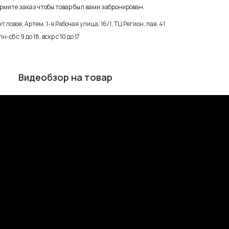
рмите заказ чтобы товар был вами забронирован.
Угловое, Артем, ​1-я Рабочая улица, 16/1, ТЦ Регион, пав. 41
пн-сб с 9 до 18, вскр с 10 до 17
Видеобзор на товар