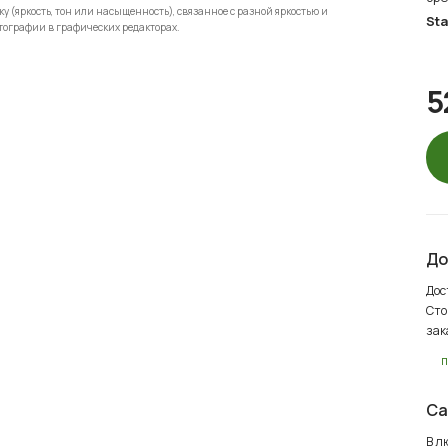
 (яркость, тон или насыщенность), связанное с разной яркостью и
Sta
тографии в графических редакторах.
5
До
Дос
Сто
зак
п
Са
В л