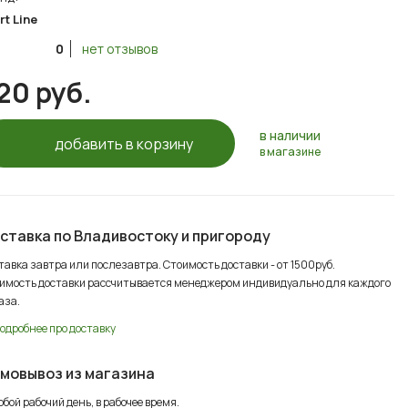
rt Line
0
нет отзывов
20 руб.
в наличии
добавить в корзину
в магазине
ставка по Владивостоку и пригороду
тавка завтра или послезавтра. Стоимость доставки - от 1500руб.
имость доставки рассчитывается менеджером индивидуально для каждого
аза.
одробнее про доставку
мовывоз из магазина
юбой рабочий день, в рабочее время.