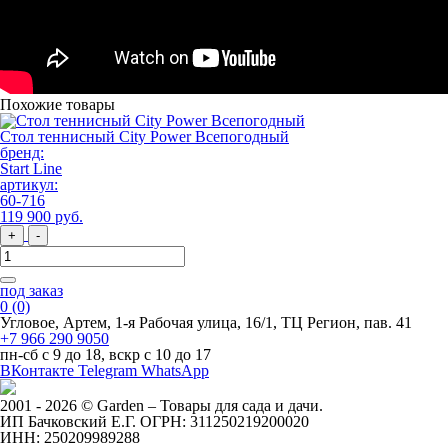
Похожие товары
Стол теннисный City Power Всепогодный
бренд:
Start Line
артикул:
60-716
119 900
руб
.
+
-
под заказ
0
(0)
Угловое, Артем, ​1-я Рабочая улица, 16/1, ТЦ Регион, пав. 41
+7 966 290 9050
пн-сб с 9 до 18, вскр с 10 до 17
ВКонтакте
Telegram
WhatsApp
2001 - 2026 © Garden – Товары для сада и дачи.
ИП Бачковский Е.Г. ОГРН: 311250219200020
ИНН: 250209989288