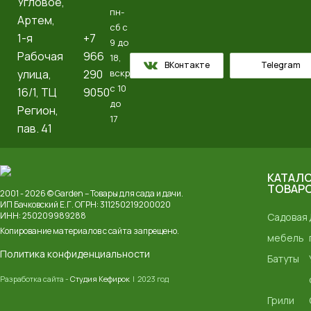
Угловое,
пн-
Артем, ​
сб с
1-я
+7
9 до
Рабочая
966
18,
ВКонтакте
Telegram
улица,
290
вскр
с 10
16/1, ТЦ
9050
до
Регион,
17
пав. 41
КАТАЛ
ТОВАР
2001 - 2026 © Garden – Товары для сада и дачи.
ИП Бачковский Е.Г. ОГРН: 311250219200020
ИНН: 250209989288
Садовая
Копирование материалов с сайта запрещено.
мебель
Политика конфиденциальности
Батуты
Разработка сайта -
Студия Кефирок
| 2023 год
Грили