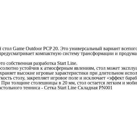
стол Game Outdoor PCP 20. Это универсальный вариант всепогод
предусматривает компактную систему трансформации и продуман
о собственная разработка Start Line.
бсолютно устойчив к атмосферным явлениям, стол может эксплуа
охраняет высокие игровые характеристики при длительном испо
кость столу, закрепляет игровое поле и исключает «эффект бар
 При толщине столешницы в 20 мм, стол остается легким и моб
стольного тенниса - Сетка Start Line Складная PN001