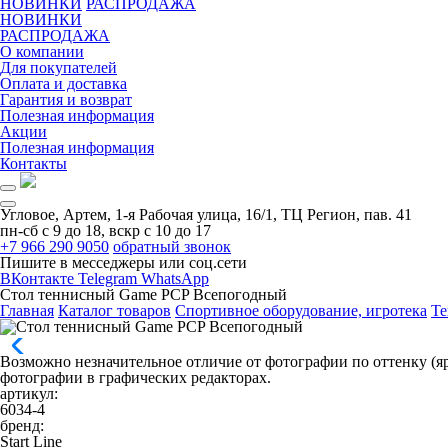
НОВИНКИ
РАСПРОДАЖА
НОВИНКИ
РАСПРОДАЖА
О компании
Для покупателей
Оплата и доставка
Гарантия и возврат
Полезная информация
Акции
Полезная информация
Контакты
Угловое, Артем, ​1-я Рабочая улица, 16/1, ТЦ Регион, пав. 41
пн-сб с 9 до 18, вскр с 10 до 17
+7 966 290 9050
обратный звонок
Пишите в месседжеры или соц.сети
ВКонтакте
Telegram
WhatsApp
Стол теннисный Game PCP Всепогодный
Главная
Каталог товаров
Спортивное оборудование, игротека
Те
Возможно незначительное отличие от фотографии по оттенку (яр
фотографии в графических редакторах.
артикул:
6034-4
бренд:
Start Line