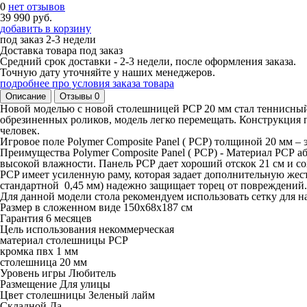
0
нет отзывов
39 990 руб.
добавить в корзину
под заказ
2-3 недели
Доставка товара под заказ
Средний срок доставки - 2-3 недели, после оформления заказа.
Точную дату уточняйте у наших менеджеров.
подробнее про условия заказа товара
Описание
Отзывы
0
Новой моделью с новой столешницей PCP 20 мм стал теннисный 
обрезиненных роликов, модель легко перемещать. Конструкция 
человек.
Игровое поле Polymer Composite Panel ( PCP) толщиной 20 мм – эт
Преимущества Polymer Composite Panel ( PCP) - Материал РСР а
высокой влажности. Панель РСР дает хороший отскок 21 см и с
PCP имеет усиленную раму, которая задает дополнительную жест
стандартной 0,45 мм) надежно защищает торец от повреждений.
Для данной модели стола рекомендуем использовать сетку для на
Размер в сложенном виде 150х68х187 см
Гарантия 6 месяцев
Цель использования некоммерческая
материал столешницы PCP
кромка пвх 1 мм
столешница 20 мм
Уровень игры Любитель
Размещение Для улицы
Цвет столешницы Зеленый лайм
Складной Да