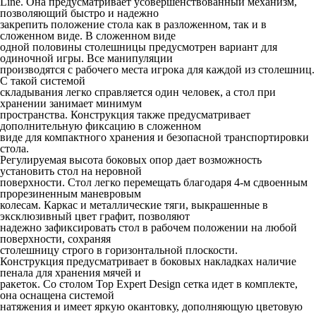
Line. Она предусматривает усовершенствованный механизм,
позволяющий быстро и надежно
закрепить положение стола как в разложенном, так и в
сложенном виде. В сложенном виде
одной половины столешницы предусмотрен вариант для
одиночной игры. Все манипуляции
производятся с рабочего места игрока для каждой из столешниц.
С такой системой
складывания легко справляется один человек, а стол при
хранении занимает минимум
пространства. Конструкция также предусматривает
дополнительную фиксацию в сложенном
виде для компактного хранения и безопасной транспортировки
стола.
Регулируемая высота боковых опор дает возможность
установить стол на неровной
поверхности. Стол легко перемещать благодаря 4-м сдвоенным
прорезиненным маневровым
колесам. Каркас и металлические тяги, выкрашенные в
эксклюзивный цвет графит, позволяют
надежно зафиксировать стол в рабочем положении на любой
поверхности, сохраняя
столешницу строго в горизонтальной плоскости.
Конструкция предусматривает в боковых накладках наличие
пенала для хранения мячей и
ракеток. Со столом Top Expert Design сетка идет в комплекте,
она оснащена системой
натяжения и имеет яркую окантовку, дополняющую цветовую