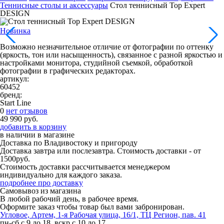
Теннисные столы и аксессуары
Стол теннисный Top Expert
DESIGN
Новинка
Возможно незначительное отличие от фотографии по оттенку
(яркость, тон или насыщенность), связанное с разной яркостью и
настройками монитора, студийной съемкой, обработкой
фотографии в графических редакторах.
артикул:
60452
бренд:
Start Line
0
нет отзывов
49 990 руб.
добавить в корзину
в наличии
в магазине
Доставка по Владивостоку и пригороду
Доставка завтра или послезавтра. Стоимость доставки - от
1500руб.
Стоимость доставки рассчитывается менеджером
индивидуально для каждого заказа.
подробнее про доставку
Самовывоз из магазина
В любой рабочий день, в рабочее время.
Оформите заказ чтобы товар был вами забронирован.
Угловое, Артем, ​1-я Рабочая улица, 16/1, ТЦ Регион, пав. 41
пн-сб с 9 до 18, вскр с 10 до 17