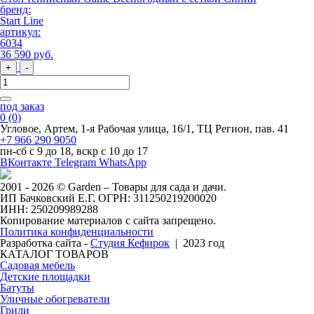
бренд:
Start Line
артикул:
6034
36 590
руб
.
+
-
под заказ
0
(0)
Угловое, Артем, ​1-я Рабочая улица, 16/1, ТЦ Регион, пав. 41
+7 966 290 9050
пн-сб с 9 до 18, вскр с 10 до 17
ВКонтакте
Telegram
WhatsApp
2001 - 2026 © Garden – Товары для сада и дачи.
ИП Бачковский Е.Г. ОГРН: 311250219200020
ИНН: 250209989288
Копирование материалов с сайта запрещено.
Политика конфиденциальности
Разработка сайта -
Студия Кефирок
| 2023 год
КАТАЛОГ ТОВАРОВ
Садовая мебель
Детские площадки
Батуты
Уличные обогреватели
Грили