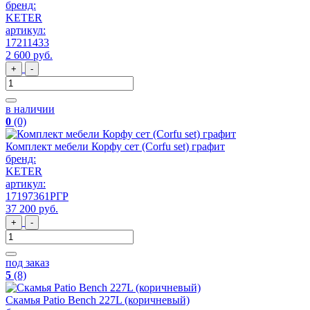
бренд:
KETER
артикул:
17211433
2 600
руб
.
+
-
в наличии
0
(0)
Комплект мебели Корфу сет (Corfu set) графит
бренд:
KETER
артикул:
17197361РГР
37 200
руб
.
+
-
под заказ
5
(8)
Скамья Patio Bench 227L (коричневый)