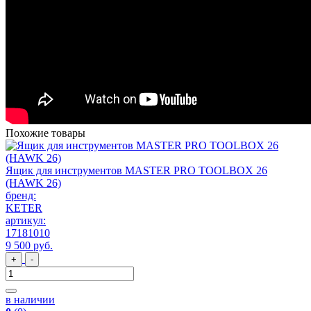
Похожие товары
Ящик для инструментов MASTER PRO TOOLBOX 26
(HAWK 26)
бренд:
KETER
артикул:
17181010
9 500
руб
.
+
-
в наличии