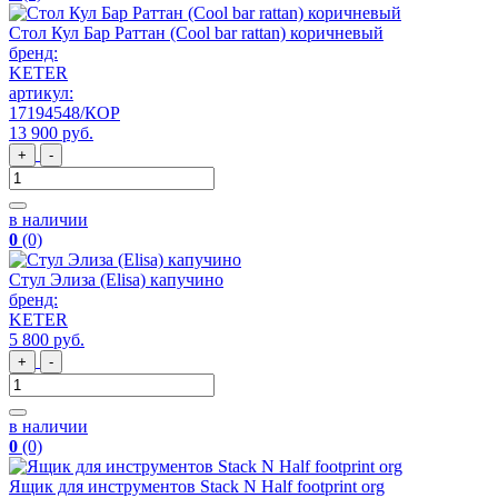
Стол Кул Бар Раттан (Cool bar rattan) коричневый
бренд:
KETER
артикул:
17194548/КОР
13 900
руб
.
+
-
в наличии
0
(0)
Стул Элиза (Elisa) капучино
бренд:
KETER
5 800
руб
.
+
-
в наличии
0
(0)
Ящик для инструментов Stack N Half footprint org