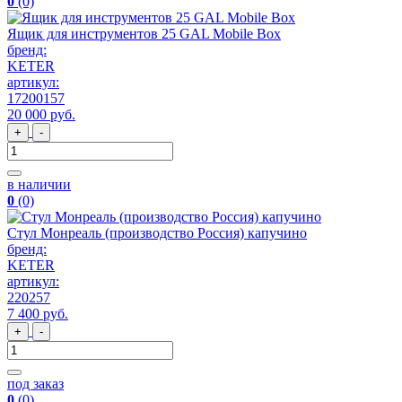
0
(0)
Ящик для инструментов 25 GAL Mobile Box
бренд:
KETER
артикул:
17200157
20 000
руб
.
+
-
в наличии
0
(0)
Стул Монреаль (производство Россия) капучино
бренд:
KETER
артикул:
220257
7 400
руб
.
+
-
под заказ
0
(0)