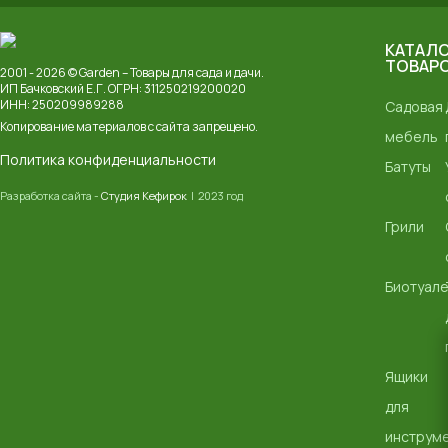
КАТАЛ
ТОВАР
2001 - 2026 © Garden – Товары для сада и дачи.
ИП Бачковский Е.Г. ОГРН: 311250219200020
ИНН: 250209989288
Садовая
Копирование материалов с сайта запрещено.
мебель
Политика конфиденциальности
Батуты
Разработка сайта -
Студия Кефирок
| 2023 год
Грили
Биотуал
Ящики
для
инструм