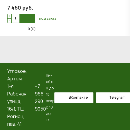
7 450
руб
.
+
под заказ
-
0
(0)
Угловое,
пн-
Артем, ​
сб с
1-я
+7
9 до
Рабочая
966
18,
ВКонтакте
Telegram
улица,
290
вскр
с 10
16/1, ТЦ
9050
до
Регион,
17
пав. 41