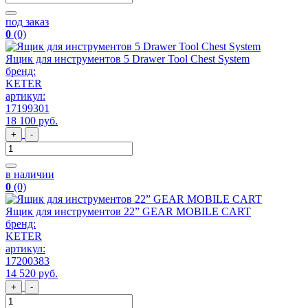
под заказ
0
(0)
Ящик для инструментов 5 Drawer Tool Chest System
бренд:
KETER
артикул:
17199301
18 100
руб
.
+
-
в наличии
0
(0)
Ящик для инструментов 22” GEAR MOBILE CART
бренд:
KETER
артикул:
17200383
14 520
руб
.
+
-