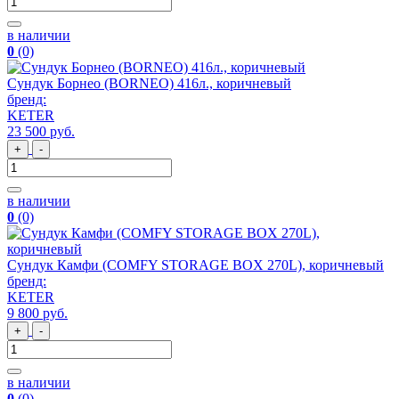
в наличии
0
(0)
Сундук Борнео (BORNEO) 416л., коричневый
бренд:
KETER
23 500
руб
.
+
-
в наличии
0
(0)
Сундук Камфи (COMFY STORAGE BOX 270L), коричневый
бренд:
KETER
9 800
руб
.
+
-
в наличии
0
(0)