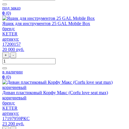
под заказ
0
(0)
Ящик для инструментов 25 GAL Mobile Box
бренд:
KETER
артикул:
17200157
20 000
руб
.
+
-
в наличии
0
(0)
Диван пластиковый Корфу Макс (Corfu love seat max)
коричневый
бренд:
KETER
артикул:
17197959РКС
23 200
руб
.