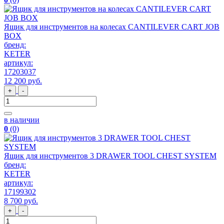
Ящик для инструментов на колесах CANTILEVER CART JOB
BOX
бренд:
KETER
артикул:
17203037
12 200
руб
.
+
-
в наличии
0
(0)
Ящик для инструментов 3 DRAWER TOOL CHEST SYSTEM
бренд:
KETER
артикул:
17199302
8 700
руб
.
+
-