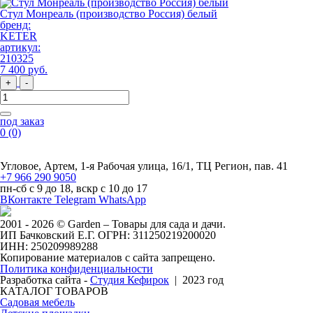
Стул Монреаль (производство Россия) белый
бренд:
KETER
артикул:
210325
7 400
руб
.
+
-
под заказ
0
(0)
Угловое, Артем, ​1-я Рабочая улица, 16/1, ТЦ Регион, пав. 41
+7 966 290 9050
пн-сб с 9 до 18, вскр с 10 до 17
ВКонтакте
Telegram
WhatsApp
2001 - 2026 © Garden – Товары для сада и дачи.
ИП Бачковский Е.Г. ОГРН: 311250219200020
ИНН: 250209989288
Копирование материалов с сайта запрещено.
Политика конфиденциальности
Разработка сайта -
Студия Кефирок
| 2023 год
КАТАЛОГ ТОВАРОВ
Садовая мебель