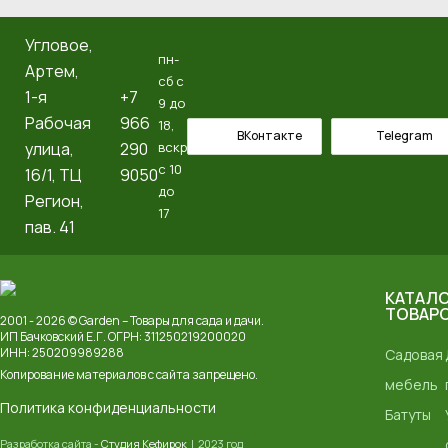
Угловое,
пн-
Артем, ​
сб с
1-я
+7
9 до
Рабочая
966
18,
ВКонтакте
Telegram
улица,
290
вскр
с 10
16/1, ТЦ
9050
до
Регион,
17
пав. 41
КАТАЛ
ТОВАР
2001 - 2026 © Garden – Товары для сада и дачи.
ИП Бачковский Е.Г. ОГРН: 311250219200020
ИНН: 250209989288
Садовая
Копирование материалов с сайта запрещено.
мебель
Политика конфиденциальности
Батуты
Разработка сайта -
Студия Кефирок
| 2023 год