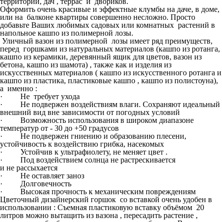
территорий, дач , террас и двориков.
Оформить очень красивые и эффектные клумбы на даче, в доме,
или на балконе квартиры совершенно несложно. Просто
добавьте Ваших любимых садовых или комнатных растений в
напольное кашпо из полимерной лозы.
Уличный вазон из полимерной лозы имеет ряд преимуществ,
перед горшками из натуральных материалов (кашпо из ротанга,
кашпо из керамики, деревянный ящик для цветов, вазон из
бетона, кашпо из шамота) , также как и изделия из
искусственных материалов ( кашпо из искусственного ротанга и
кашпо из пластика, пластиковые кашпо , кашпо из полистоуна),
а именно :
· Не требует ухода
· Не подвержен воздействиям влаги. Сохраняют идеальный
внешний вид вне зависимости от погодных условий
· Возможность использования в широком диапазоне
температур от - 30 до +50 градусов
· Не подвержен гниению и образованию плесени,
устойчивость к воздействию грибка, насекомых
· Устойчив к ультрафиолету, не меняет цвет .
· Под воздействием солнца не растрескивается
и не рассыхается
· Не оставляет заноз
· Долговечность
· Высокая прочность к механическим повреждениям
Цветочный дизайнерский горшок со вставкой очень удобен в
использовании : Съемная пластиковую вставку объёмом 20
литров можно вытащить из вазона , пересадить растение ,