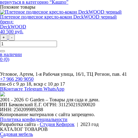
вернуться в категорию
“Кашпо”
Похожие товары
Плетеное подвесное кресло-кокон DeckWOOD черный
бренд:
DeckWOOD
40 500
руб
.
+
-
в наличии
0
(0)
Угловое, Артем, ​1-я Рабочая улица, 16/1, ТЦ Регион, пав. 41
+7 966 290 9050
пн-сб с 9 до 18, вскр с 10 до 17
ВКонтакте
Telegram
WhatsApp
2001 - 2026 © Garden – Товары для сада и дачи.
ИП Бачковский Е.Г. ОГРН: 311250219200020
ИНН: 250209989288
Копирование материалов с сайта запрещено.
Политика конфиденциальности
Разработка сайта -
Студия Кефирок
| 2023 год
КАТАЛОГ ТОВАРОВ
Садовая мебель