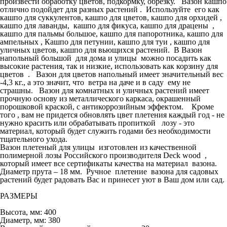
произвести обработку цветов, подкормку, обрезку. Вазон кашпо
отлично подойдет для разных растений . Используйте его как
кашпо для суккулентов, кашпо для цветов, кашпо для орхидей ,
кашпо для лаванды, кашпо для фикуса, кашпо для драцены ,
кашпо для пальмы большое, кашпо для папоротника, кашпо для
ампельных , Кашпо для петунии, кашпо для туи , кашпо для
уличных цветов, кашпо для вьющихся растений. В Вазон
напольный большой для дома и улицы можно посадить как
высокие растения, так и низкие, использовать как корзину для
цветов . Вазон для цветов напольный имеет значительный вес
-4,3 кг., а это значит, что ветра на даче и в саду ему не
страшны. Вазон для комнатных и уличных растений имеет
прочную основу из металлического каркаса, окрашенный
порошковой краской, с антикоррозийным эффектом. Кроме
того , вам не придется обновлять цвет плетения каждый год - не
нужно красить или обрабатывать пропиткой лозу - это
материал, который будет служить годами без необходимости
тщательного ухода.
Вазон плетеный для улицы изготовлен из качественной
полимерной лозы Российского производителя Deck wood ,
который имеет все сертификаты качества на материал вазона.
Диаметр прута – 18 мм. Ручное плетение вазона для садовых
растений будет радовать Вас и принесет уют в Ваш дом или сад.
РАЗМЕРЫ
Высота, мм: 400
Диаметр, мм: 380