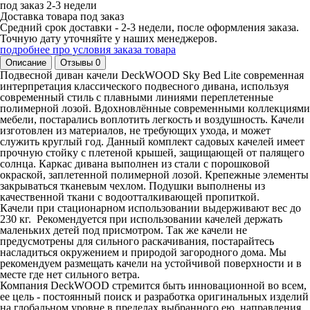
под заказ
2-3 недели
Доставка товара под заказ
Средний срок доставки - 2-3 недели, после оформления заказа.
Точную дату уточняйте у наших менеджеров.
подробнее про условия заказа товара
Описание
Отзывы
0
Подвесной диван качели DeckWOOD Sky Bed Lite современная
интерпретация классического подвесного дивана, используя
современный стиль с плавными линиями переплетенные
полимерной лозой. Вдохновлённые современными коллекциями
мебели, постарались воплотить легкость и воздушность. Качели
изготовлен из материалов, не требующих ухода, и может
служить круглый год. Данный комплект садовых качелей имеет
прочную стойку с плетеной крышей, защищающей от палящего
солнца. Каркас дивана выполнен из стали с порошковой
окраской, заплетенной полимерной лозой. Крепежные элементы
закрываться тканевым чехлом. Подушки выполнены из
качественной ткани с водоотталкивающей пропиткой.
Качели при стационарном использовании выдерживают вес до
230 кг. Рекомендуется при использовании качелей держать
маленьких детей под присмотром. Так же качели не
предусмотрены для сильного раскачивания, постарайтесь
насладиться окружением и природой загородного дома. Мы
рекомендуем размещать качели на устойчивой поверхности и в
месте где нет сильного ветра.
Компания DeckWOOD стремится быть инновационной во всем,
ее цель - постоянный поиск и разработка оригинальных изделий
на глобальном уровне в пределах выбранного ею направления.