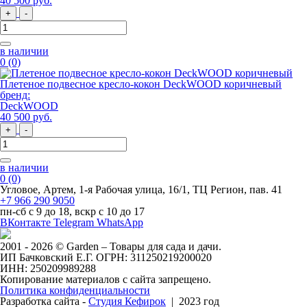
40 500
руб
.
+
-
в наличии
0
(0)
Плетеное подвесное кресло-кокон DeckWOOD коричневый
бренд:
DeckWOOD
40 500
руб
.
+
-
в наличии
0
(0)
Угловое, Артем, ​1-я Рабочая улица, 16/1, ТЦ Регион, пав. 41
+7 966 290 9050
пн-сб с 9 до 18, вскр с 10 до 17
ВКонтакте
Telegram
WhatsApp
2001 - 2026 © Garden – Товары для сада и дачи.
ИП Бачковский Е.Г. ОГРН: 311250219200020
ИНН: 250209989288
Копирование материалов с сайта запрещено.
Политика конфиденциальности
Разработка сайта -
Студия Кефирок
| 2023 год