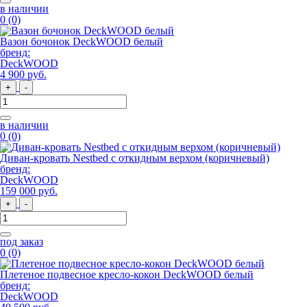
в наличии
0
(0)
Вазон бочонок DeckWOOD белый
бренд:
DeckWOOD
4 900
руб
.
+
-
в наличии
0
(0)
Диван-кровать Nestbed с откидным верхом (коричневый)
бренд:
DeckWOOD
159 000
руб
.
+
-
под заказ
0
(0)
Плетеное подвесное кресло-кокон DeckWOOD белый
бренд:
DeckWOOD