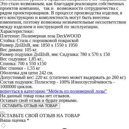
Это стало возможным, как благодаря реализации собственных
проектов компании, так и возможности сотрудничества с
рядом проектировщиков. В процессе производства изделия, в
его конструкцию и комплектность могут быть внесены
изменения, поэтому возможны незначительные несоответствия
между изделием и инструкцией по эксплуатации.
Характеристики:
Плетение: Полимерная лоза DeckWOOD
Стойка: Сталь с порошковой покраской
Размер ДхШхВ, мм: 1850 х 1550 х 1950
Вес дивана: 105 кг.
Размер подушки ДхШхВ, мм: Сидушка: 780 х 570 х 150
Вес сидушки: 1,85 кг.,
Спинка: 700 х 550 х150
Вес спинки - 1,55 кг
Оболочка для цепи 242 см.
Допустимый вес: 220 кг. (статично может выдержать до 260 кг)
Состав подушек: Полиэстер - 100% Износоустойчивость -
1000000 циклов.
вернуться в категорию
“Мебель из полимерной лозы”
На данный товар пока нет отзывов.
Оставьте свой отзыв и будьте первыми.
ОСТАВИТЬ ОТЗЫВ НА ТОВАР
ОСТАВЬТЕ СВОЙ ОТЗЫВ НА ТОВАР
Ваша оценка
*