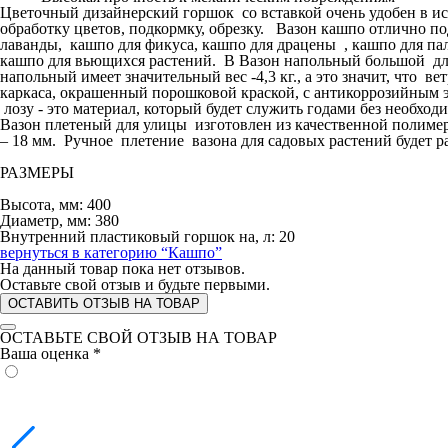
Цветочный дизайнерский горшок со вставкой очень удобен в исп
обработку цветов, подкормку, обрезку. Вазон кашпо отлично по
лаванды, кашпо для фикуса, кашпо для драцены , кашпо для пал
кашпо для вьющихся растений. В Вазон напольный большой для 
напольный имеет значительный вес -4,3 кг., а это значит, что 
каркаса, окрашенный порошковой краской, с антикоррозийным э
лозу - это материал, который будет служить годами без необход
Вазон плетеный для улицы изготовлен из качественной полимер
– 18 мм. Ручное плетение вазона для садовых растений будет р
РАЗМЕРЫ
Высота, мм: 400
Диаметр, мм: 380
Внутренний пластиковый горшок на, л: 20
вернуться в категорию
“Кашпо”
На данный товар пока нет отзывов.
Оставьте свой отзыв и будьте первыми.
ОСТАВИТЬ ОТЗЫВ НА ТОВАР
ОСТАВЬТЕ СВОЙ ОТЗЫВ НА ТОВАР
Ваша оценка
*