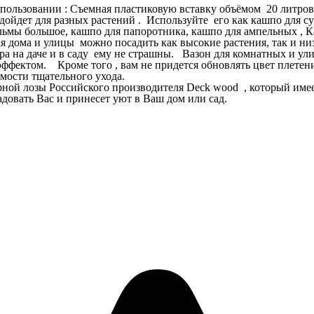
ользовании : Съемная пластиковую вставку объёмом 20 литров м
дойдет для разных растений . Используйте его как кашпо для су
ьмы большое, кашпо для папоротника, кашпо для ампельных , Ка
дома и улицы можно посадить как высокие растения, так и низк
ветра на даче и в саду ему не страшны. Вазон для комнатных и 
ффектом. Кроме того , вам не придется обновлять цвет плетен
имости тщательного ухода.
ной лозы Российского производителя Deck wood , который имеет
адовать Вас и принесет уют в Ваш дом или сад.