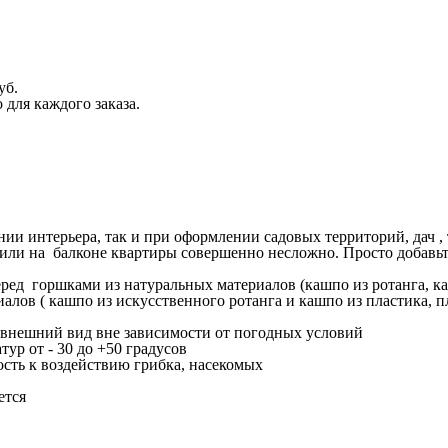
уб.
для каждого заказа.
ии интерьера, так и при оформлении садовых территорий, дач ,
, или на балконе квартиры совершенно несложно. Просто доба
ед горшками из натуральных материалов (кашпо из ротанга, каш
иалов ( кашпо из искусственного ротанга и кашпо из пластика, 
нешний вид вне зависимости от погодных условий
р от - 30 до +50 градусов
ть к воздействию грибка, насекомых
ется