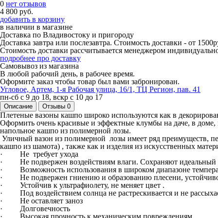
0
нет отзывов
4 800 руб.
добавить в корзину
в наличии
в магазине
Доставка по Владивостоку и пригороду
Доставка завтра или послезавтра. Стоимость доставки - от 1500р
Стоимость доставки рассчитывается менеджером индивидуально 
подробнее про доставку
Самовывоз из магазина
В любой рабочий день, в рабочее время.
Оформите заказ чтобы товар был вами забронирован.
Угловое, Артем, ​1-я Рабочая улица, 16/1, ТЦ Регион, пав. 41
пн-сб с 9 до 18, вскр с 10 до 17
Описание
Отзывы
0
Плетеные вазоны кашпо широко используются как в декорирован
Оформить очень красивые и эффектные клумбы на даче, в доме
напольное кашпо из полимерной лозы.
Уличный вазон из полимерной лозы имеет ряд преимуществ, пер
кашпо из шамота) , также как и изделия из искусственных матер
· Не требует ухода
· Не подвержен воздействиям влаги. Сохраняют идеальный в
· Возможность использования в широком диапазоне температу
· Не подвержен гниению и образованию плесени, устойчивос
· Устойчив к ультрафиолету, не меняет цвет .
· Под воздействием солнца не растрескивается и не рассыха
· Не оставляет заноз
· Долговечность
· Высокая прочность к механическим повреждениям