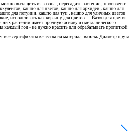
ожно вытащить из вазона , пересадить растение , произвести
ккулентов, кашпо для цветов, кашпо для орхидей , кашпо для
шпо для петунии, кашпо для туи , кашпо для уличных цветов,
ие, использовать как корзину для цветов . Вазон для цветов
уличных растений имеет прочную основу из металлического
ия каждый год - не нужно красить или обрабатывать пропиткой
 все сертификаты качества на материал вазона. Диаметр прута