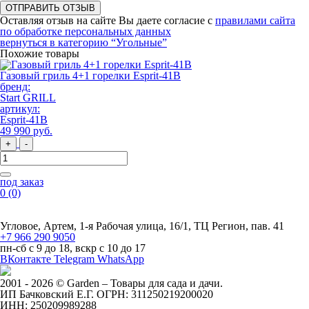
ОТПРАВИТЬ ОТЗЫВ
Оставляя отзыв на сайте Вы даете согласие с
правилами сайта
по обработке персональных данных
вернуться в категорию
“Угольные”
Похожие товары
Газовый гриль 4+1 горелки Esprit-41B
бренд:
Start GRILL
артикул:
Esprit-41B
49 990
руб
.
+
-
под заказ
0
(0)
Угловое, Артем, ​1-я Рабочая улица, 16/1, ТЦ Регион, пав. 41
+7 966 290 9050
пн-сб с 9 до 18, вскр с 10 до 17
ВКонтакте
Telegram
WhatsApp
2001 - 2026 © Garden – Товары для сада и дачи.
ИП Бачковский Е.Г. ОГРН: 311250219200020
ИНН: 250209989288