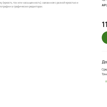
 (яркость, тон или насыщенность), связанное с разной яркостью и
АР
тографии в графических редакторах.
1
До
Сре
Точ
п