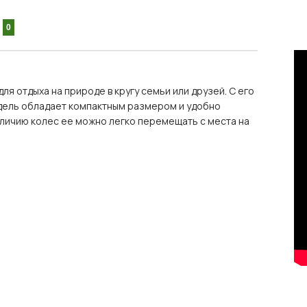
0
я отдыха на природе в кругу семьи или друзей. С его
одель обладает компактным размером и удобно
аличию колес ее можно легко перемещать с места на