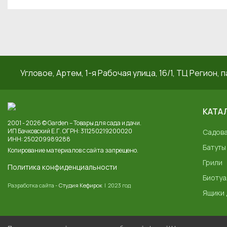
Угловое, Артем, ​1-я Рабочая улица, 16/1, ТЦ Регион, п
КАТА
2001 - 2026 © Garden – Товары для сада и дачи.
ИП Бачковский Е.Г. ОГРН: 311250219200020
Садов
ИНН: 250209989288
Батуты
Копирование материалов с сайта запрещено.
Грили
Политика конфиденциальности
Биотуа
Разработка сайта -
Студия Кефирок
| 2023 год
Ящики 