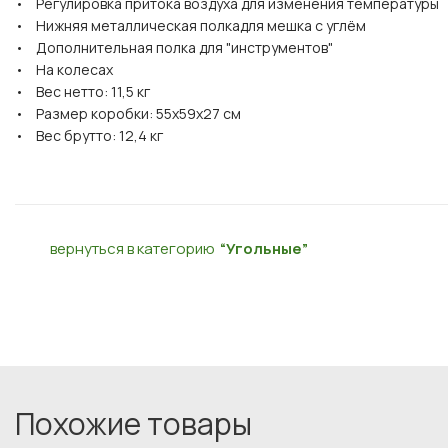
• Регулировка притока воздуха для изменения темпера
• Нижняя металлическая полкадля мешка с углём
• Дополнительная полка для "инструментов"
• На колесах
• Вес нетто: 11,5 кг
• Размер коробки: 55х59х27 cм
• Вес брутто: 12,4 кг
вернуться в категорию
“Угольные”
Похожие товары