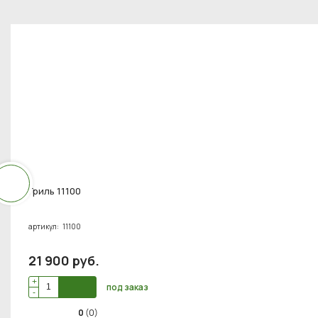
Гриль 11100
артикул:
11100
21 900
руб
.
+
под заказ
-
0
(0)