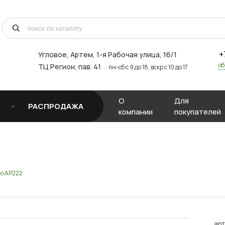
+
Угловое, Артем, ​1-я Рабочая улица, 16/1
об
ТЦ Регион, пав. 41
пн-сб с 9 до 18, вскр с 10 до 17
О
Для
РАСПРОДАЖА
компании
покупателей
ю AP222
арт