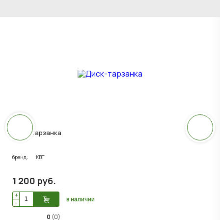
Диск-тарзанка
бренд:
KBT
1 200
руб
.
+
в наличии
-
0
(0)