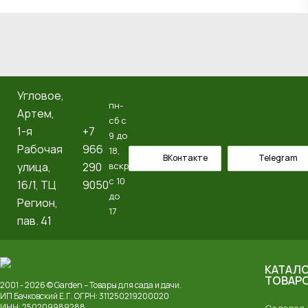
Угловое,
пн-
Артем, ​
сб с
1-я
+7
9 до
Рабочая
966
18,
ВКонтакте
Telegram
улица,
290
вскр
с 10
16/1, ТЦ
9050
до
Регион,
17
пав. 41
КАТАЛ
ТОВАР
2001 - 2026 © Garden – Товары для сада и дачи.
ИП Бачковский Е.Г. ОГРН: 311250219200020
ИНН: 250209989288