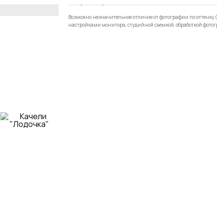
ХИТ ПРОДАЖ
Возможно незначительное отличие от фотографии по оттенку (
настройками монитора, студийной съемкой, обработкой фотог