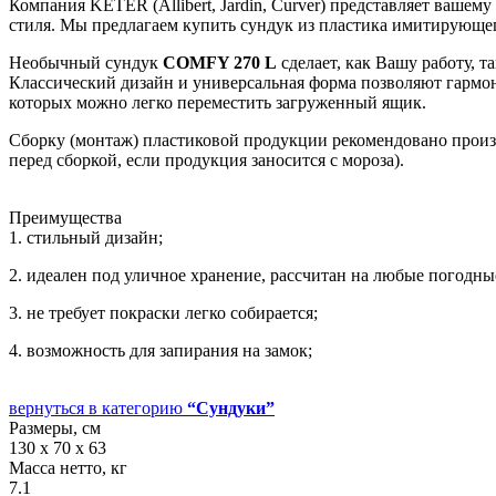
Компания KETER (Allibert, Jardin, Curver) представляет ваше
стиля. Мы предлагаем купить сундук из пластика имитирующего
Необычный сундук
COMFY 270 L
сделает, как Вашу работу, т
Классический дизайн и универсальная форма позволяют гарм
которых можно легко переместить загруженный ящик.
Сборку (монтаж) пластиковой продукции рекомендовано произво
перед сборкой, если продукция заносится с мороза).
Преимущества
1. стильный дизайн;
2. идеален под уличное хранение, рассчитан на любые погодные
3. не требует покраски легко собирается;
4. возможность для запирания на замок;
вернуться в категорию
“Сундуки”
Размеры, см
130 х 70 х 63
Масса нетто, кг
7.1