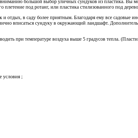
му вниманию большой выбор уличных сундуков из пластика. Вы мо
 плетение под ротанг, или пластика стилизованного под дерево
ак и отдых, в саду более приятным. Благодаря ему все садовые 
онично вписаться сундуку в окружающий ландшафт. Дополнител
дить при температуре воздуха выше 5 градусов тепла. (Пластик
 условия ;