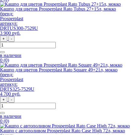
Кашпо для цветов Prosperplast Rato Tubus 27+15л, мокко
бренд:
Prosperplast
артикул:
DRTUS300-7529U
3 900
руб
.
+
-
в наличии
0
(0)
Кашпо для цветов Prosperplast Rato Square 49+21л, мокко
бренд:
Prosperplast
артикул:
DRTS325-7529U
4 700
руб
.
+
-
в наличии
0
(0)
Кашпо с автополивом Prosperplast Rato Case High 72л, мокко