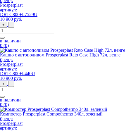
бренд:
Prosperplast
артикул:
DRTC800H-7529U
10 900
руб
.
+
-
в наличии
0
(0)
Кашпо с автополивом Prosperplast Rato Case High 72л, венге
бренд:
Prosperplast
артикул:
DRTC800H-440U
10 900
руб
.
+
-
в наличии
0
(0)
Компостер Prosperplast Compothermo 340л, зеленый
бренд:
Prosperplast
артикул: