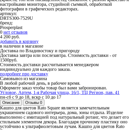
настройками монитора, студийной съемкой, обработкой
фотографии в графических редакторах.
артикул:
DRTS300-7529U
бренд:
Prosperplast
0
нет отзывов
4 200 руб.
добавить в корзину
в наличии
в магазине
Доставка по Владивостоку и пригороду
Доставка завтра или послезавтра. Стоимость доставки - от
1500руб.
Стоимость доставки рассчитывается менеджером
индивидуально для каждого заказа.
подробнее про доставку
Самовывоз из магазина
В любой рабочий день, в рабочее время.
Оформите заказ чтобы товар был вами забронирован.
Угловое, Артем, ​1-я Рабочая улица, 16/1, ТЦ Регион, пав. 41
пн-сб с 9 до 18, вскр с 10 до 17
Описание
Отзывы
0
Кашпо для цветов Rato Square является замечательным
украшением садового интерьера, дома, зоны отдыха. Изделие
выполнено с имитацией под натуральный ротанг, что делает его
стильным элементом декора. Благодаря прочному пластику оно
устойчиво к ультрафиолетовым лучам. Кашпо для цветов Rato