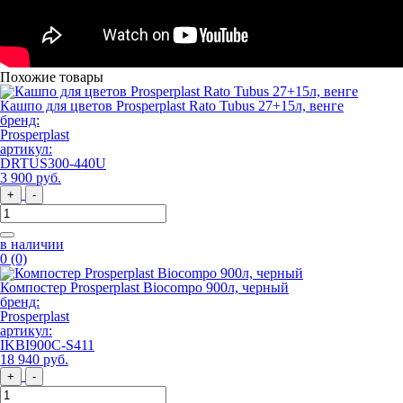
Похожие товары
Кашпо для цветов Prosperplast Rato Tubus 27+15л, венге
бренд:
Prosperplast
артикул:
DRTUS300-440U
3 900
руб
.
+
-
в наличии
0
(0)
Компостер Prosperplast Biocompo 900л, черный
бренд:
Prosperplast
артикул:
IKBI900C-S411
18 940
руб
.
+
-