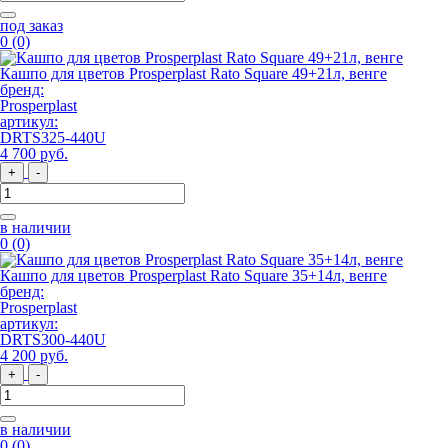
под заказ
0
(0)
Кашпо для цветов Prosperplast Rato Square 49+21л, венге
бренд:
Prosperplast
артикул:
DRTS325-440U
4 700
руб
.
+
-
в наличии
0
(0)
Кашпо для цветов Prosperplast Rato Square 35+14л, венге
бренд:
Prosperplast
артикул:
DRTS300-440U
4 200
руб
.
+
-
в наличии
0
(0)