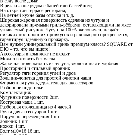
В саду возле дома;
В релакс-зоне рядом с баней или бассейном;
На открытой террасе ресторана;
На летней кухне базы отдыха и т. д.
Широкая жарочная поверхность сделана из чугуна и
декорирована прямыми гриль-рёбрами, оставляющими на мясе
узнаваемый рисунок. Чугун на 100% экологичен, не даёт
никаких посторонних привкусов и равномерно прогревается,
гарантируя идеальную прожарку.
Вам нужен универсальный гриль премиум-класса? SQUARE от
DIO – то, что вы ищете!
Аксессуары в комплект не входят.
Можно готовить без масла
Жарочная поверхность из чугуна, экологичная и удобная
Просторный и стильный дровник
Регулятор тяги горения углей и дров
Зольник-лопатка для простой очистки чаши
Фирменная ручка-держатель для аксессуаров
Разборное подстолье
Комплектация:
Чугунные поверхности 2шт.
Костровая чаша 1 шт.
Разборная столешница из 4 частей
Ручка для аксессуаров 1 шт.
Поручень перемещения 1 шт.
Зольник 1 шт.
ножки 4 шт.
Болт м10×16 16 шт.