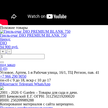
Похожие товары
Гриль-очаг DIO PREMIUM BLANK 750
бренд:
DIO
94 900
руб
.
+
-
под заказ
0
(0)
Угловое, Артем, ​1-я Рабочая улица, 16/1, ТЦ Регион, пав. 41
+7 966 290 9050
пн-сб с 9 до 18, вскр с 10 до 17
ВКонтакте
Telegram
WhatsApp
2001 - 2026 © Garden – Товары для сада и дачи.
ИП Бачковский Е.Г. ОГРН: 311250219200020
ИНН: 250209989288
Копирование материалов с сайта запрещено.
Политика конфиденциальности